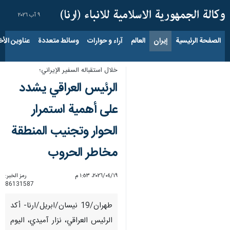
٩ آب ٢٠٢٦
الصفحة الرئيسية
إيران
العالم
آراء و حوارات
وسائط متعددة
عناوين الأخب
خلال استقباله السفير الإيراني؛
الرئيس العراقي يشدد
على أهمية استمرار
الحوار وتجنيب المنطقة
مخاطر الحروب
١٩‏/٠٤‏/٢٠٢٦، ١:٥٣ م
رمز الخبر:
86131587
طهران/19 نيسان/ابريل/ارنا- أكد
الرئيس العراقي، نزار آميدي، اليوم