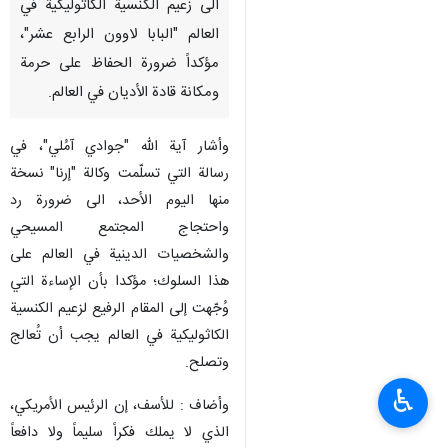
الى زعيم الكنسية الكاثوليكية في
العالم "البابا لاوون الرابع عشر"،
مؤكداً ضرورة الحفاظ على حرمة
ومكانة قادة الأديان في العالم.
وأشار آية الله "جوادي آمُلي"، في
رسالة التي تسلّمت وكالة "إرنا" نسخة
منها اليوم الأحد، الى ضرورة رد
واحتجاج المجتمع المسيحي
والشخصيات الدينية في العالم على
هذا السلوك؛ مؤكدا بأن الإساءة التي
وُجّهت إلى المقام الرفيع لزعيم الكنسية
الكاثوليكية في العالم يجب أن تُعالج
وتصلح.
♿︎
وأضاف : للأسف، إن الرئيس الأمریکي،
الذي لا يملك فكراً سليماً ولا دافعاً