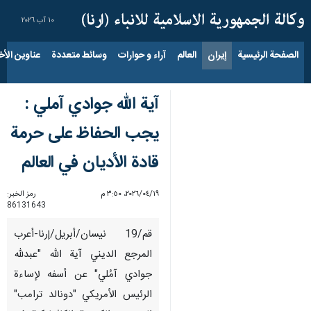
١٠ آب ٢٠٢٦
الصفحة الرئيسية
إيران
العالم
آراء و حوارات
وسائط متعددة
عناوين الأخب
آية الله جوادي آملي :
يجب الحفاظ على حرمة
قادة الأديان في العالم
١٩‏/٠٤‏/٢٠٢٦، ٣:٥٠ م
رمز الخبر:
86131643
قم/19 نیسان/أبریل/إرنا-أعرب
المرجع الديني آية الله "عبدلله
جوادي آمُلي" عن أسفه لإساءة
الرئيس الأمريكي "دونالد ترامب"