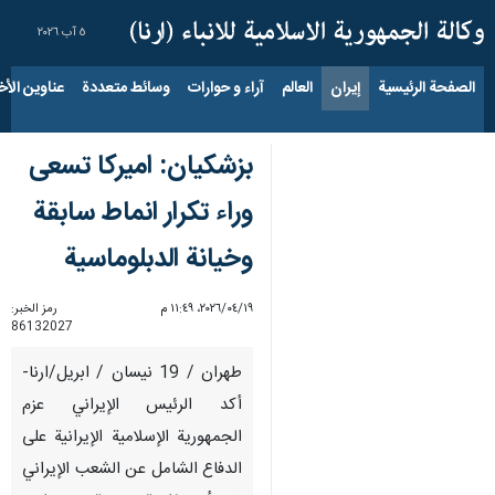
٥ آب ٢٠٢٦
الصفحة الرئيسية
إيران
العالم
آراء و حوارات
وسائط متعددة
عناوين الأخب
بزشكيان: اميركا تسعى
وراء تكرار انماط سابقة
وخيانة الدبلوماسية
١٩‏/٠٤‏/٢٠٢٦، ١١:٤٩ م
رمز الخبر:
86132027
طهران / 19 نيسان / ابريل/ارنا-
أكد الرئيس الإيراني عزم
الجمهورية الإسلامية الإيرانية على
الدفاع الشامل عن الشعب الإيراني