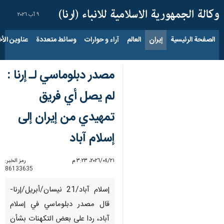
٩ آب ٢٠٢٦
الصفحة الرئيسية
إيران
العالم
آراء و حوارات
وسائط متعددة
عناوين الأخب
مصدر دبلوماسي لـ إرنا :
لم يصل أي فريق
تمهيدي من إيران إلى
إسلام آباد
٢١‏/٠٤‏/٢٠٢٦، ٣:٢٣ م
رمز الخبر:
86133635
إسلام آباد/21 نيسان/أبريل/إرنا-
قال مصدر دبلوماسي في إسلام
آباد، ردا على بعض التكهنات بشأن