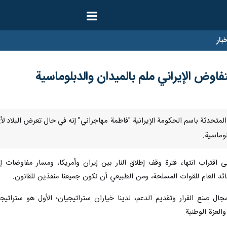
ار
فاوض الإيراني ملم بالميدان والدبلوماسية
نا- قالت المتحدثة باسم الحكومة الإيرانية "فاطمة مهاجراني" إنه في حال تعرض ال
لوماسية.
 اقتراب انتهاء فترة وقف إطلاق النار بين إيران وأمريكا، ومسار مفاوضات إ
ائد العام للقوات المسلحة، ومن الطبيعي أن نكون جميعنا منفذين للقانون.
ل صنع القرار وتقديم الدعم، لدينا خياران ستراتيجيان؛ الأول هو ستراتيجية
العزة الوطنية.