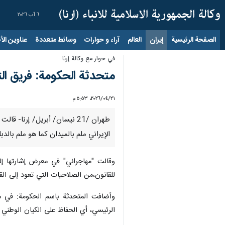
٦ آب ٢٠٢٦
الصفحة الرئيسية
إيران
العالم
آراء و حوارات
وسائط متعددة
عناوين الأخب
في حوار مع وکالة إرنا
متحدثة الحكومة: فريق الت
٢١‏/٠٤‏/٢٠٢٦، ٥:٥٣ م
طهران /21 نيسان/ أبريل/ إر
الإيراني ملم بالميدان كما هو ملم بالدب
وقالت "مهاجراني" في معرض إشارتها إلى
للقانون،من الصلاحيات التي تعود إلى الق
وأضافت المتحدثة باسم الحكومة: في مجا
الرئيسي، أي الحفاظ على الكيان الوطني و