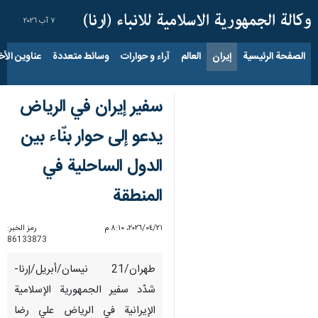
٧ آب ٢٠٢٦
الصفحة الرئيسية
إيران
العالم
آراء و حوارات
وسائط متعددة
عناوين الأخب
سفير إيران في الرياض
يدعو إلى حوار بنّاء بين
الدول الساحلية في
المنطقة
٢١‏/٠٤‏/٢٠٢٦، ٨:١٠ م
رمز الخبر:
86133873
طهران/21 نیسان/أبریل/إرنا-
شدّد سفير الجمهورية الإسلامية
الإيرانية في الرياض علي رضا