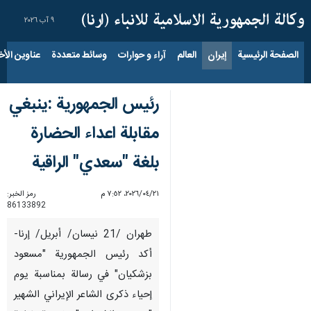
٩ آب ٢٠٢٦
الصفحة الرئيسية
إيران
العالم
آراء و حوارات
وسائط متعددة
عناوين الأخب
رئيس الجمهورية :ينبغي
مقابلة اعداء الحضارة
بلغة "سعدي" الراقية
٢١‏/٠٤‏/٢٠٢٦، ٧:٥٢ م
رمز الخبر:
86133892
طهران /21 نيسان/ أبريل/ إرنا-
أكد رئيس الجمهورية "مسعود
بزشكيان" في رسالة بمناسبة يوم
إحياء ذكرى الشاعر الإيراني الشهير