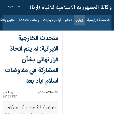
٧ آب ٢٠٢٦
الصفحة الرئيسية
إيران
العالم
آراء و حوارات
وسائط متعددة
عناوين الأخب
متحدث الخارجية
الايرانية: لم يتم اتخاذ
قرار نهائي بشأن
المشاركة في مفاوضات
اسلام آباد بعد
٢١‏/٠٤‏/٢٠٢٦، ٩:١٠ م
رمز الخبر:
86133937
طهران / 21 نيسان / ابريل/ارنا-