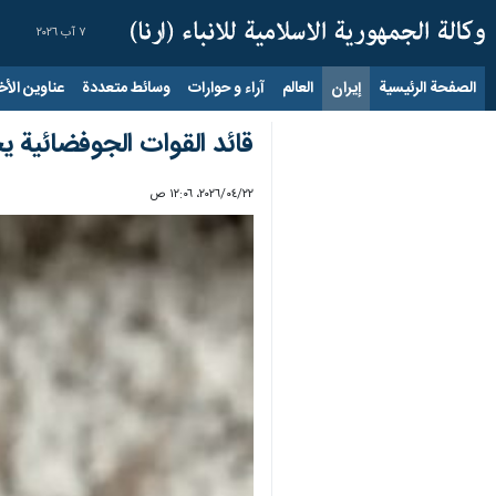
٧ آب ٢٠٢٦
الصفحة الرئيسية
إيران
العالم
آراء و حوارات
وسائط متعددة
عناوين الأخب
قائد القوات الجوفضائية ي
٢٢‏/٠٤‏/٢٠٢٦، ١٢:٠٦ ص