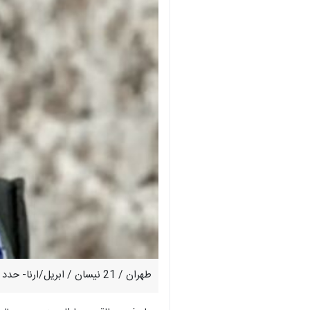
طهران / 21 نيسان / ابريل/ارنا- حدد قائد القوات الجوفضائية للحرس الثوري العميد مجيد موسوي ، قواعد اشتباك جديدة لو ارتكب الاعداء العدوان على ايران من جديد.