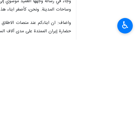
وجاء في رسالة وجهها العميد موسوي إلى ا
وساحات المدينة. ونحن، كأصغر ابناء هذا 
واضاف: ان ابناءكم عند منصات الاطلاق أ
♿︎
حضارة إيران الممتدة على مدى آلاف السن
وتابع: لقد جئنا اليوم بينكم لنقول اننا
وأضاف، على جيران إيران الجنوبيين أن يع
انتهى ** 2342
إيران
أمن و دفاع
٠ Persons