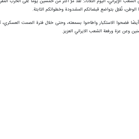
لشعب الإيراني، اليوم الثلاثاء: لقد مرّ أكثر من خمسين يومًا على الحرب المفر
الوطن، نُقبّل بتواضع قبضاتكم المشدودة وخطواتكم الثابتة.
يضًا فضحوا الاستكبار واطاحوا بسمعته، وحتى خلال فترة الصمت العسكري، كانوا
ين وعن عزة ورفعة الشعب الايراني العزيز.
 نعاهدكم بانه اذا ارتكب العدو من الآن فصاعداً أي خطأ ووقع أي اعتداء على ه
لموا أنه إذا استُخدمت جغرافيتهم وإمكانياتهم في خدمة الأعداء للاعتداء على 