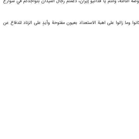
وضة الثالثة، وأنتم يا فدائيو إيران، دعمتم رجال الميدان بتواجدكم في شوارع
 وما زالوا على اهبة الاستعداد بعيون مفتوحة وأيدٍ على الزناد للدفاع عن
ذه الأرض الطاهرة، فسيكون هدفنا هذه المرة أي مكان تشيرون إليه.
الشعب الإيراني، فعليهم حينها وداع إنتاج النفط في منطقة الشرق الأوسط.
جعفر مشکین فام