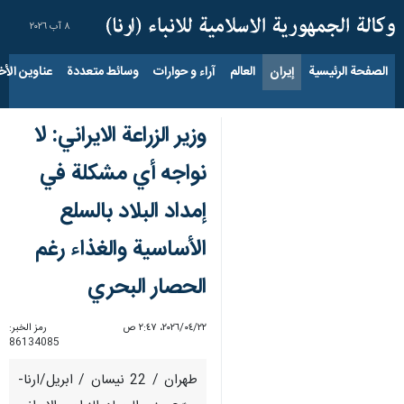
٨ آب ٢٠٢٦
الصفحة الرئيسية
إيران
العالم
آراء و حوارات
وسائط متعددة
عناوين الأخب
وزير الزراعة الايراني: لا
نواجه أي مشكلة في
إمداد البلاد بالسلع
الأساسية والغذاء رغم
الحصار البحري
٢٢‏/٠٤‏/٢٠٢٦، ٢:٤٧ ص
رمز الخبر:
86134085
طهران / 22 نيسان / ابريل/ارنا-