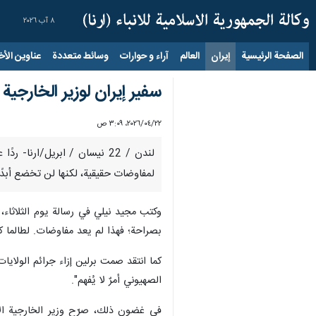
٨ آب ٢٠٢٦
الصفحة الرئيسية
إيران
العالم
آراء و حوارات
وسائط متعددة
عناوين الأخب
سفير إيران لوزير الخارجي
٢٢‏/٠٤‏/٢٠٢٦، ٣:٠٩ ص
لندن / 22 نيسان / ابريل/ار
لمفاوضات حقيقية، لكنها لن تخضع أبدًا 
وكتب مجيد نيلي في رسالة يوم الثلاثاء، 
بصراحة؛ فهذا لم يعد مفاوضات. لطالما كا
الصهيوني أمرٌ لا يُفهم".
في غضون ذلك، صرّح وزير الخارجية الأ