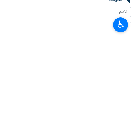
تعليقك
♿︎
أحدث الأخبار
محافظ البنك المركزي الايراني: تصريحات وزير الخزانة الأمريكي بشأن الاقتصاد ال
٢٠٢٦-٠٨-٠٧ ٢٣:٣٢
القوات المسلحة اليمنية تستهدف تحشدات سعودية بـ"صحن الجن" في مأرب
٢٠٢٦-٠٨-٠٧ ٢٣:٢٦