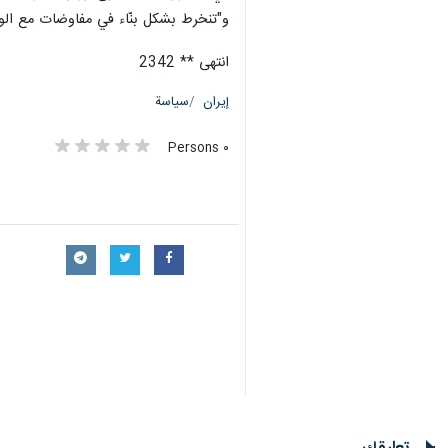
و"تنخرط بشكل بنّاء في مفاوضات مع الول
انتهى ** 2342
إيران
سياسة
٠ Persons