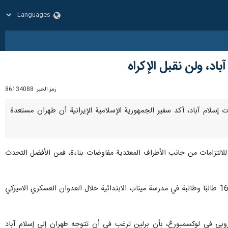
اد، ولن نقبل الإكراه
رمز الخبر:
86134088
دثات إسلام آباد، أكد سفير الجمهورية الإسلامية الإيرانية أن طهران مستعدة
رة للالتزامات من جانب الأطراف المعتدية مفاوضات بناءة، فمن الأفضل التحدث
كما انتقد صمت برلين إزاء جرائم الولايات المتحدة والكيان الصهيوني، مضيفًا: "إن التأخير أو التردد في إدانة استشهاد 168 طالبًا وطالبة في مدرسة ميناب الابتدائية خلال العدوان العسكري الاميركي
روبي في لوكسمبورغ، بأن برلين ترغب في أن تتوجه طهران إلى إسلام آباد