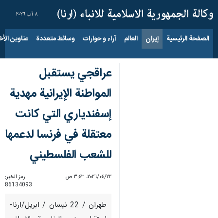
٨ آب ٢٠٢٦
الصفحة الرئيسية
إيران
العالم
آراء و حوارات
وسائط متعددة
عناوين الأخب
عراقجي يستقبل
المواطنة الإيرانية مهدية
إسفندياري التي كانت
معتقلة في فرنسا لدعمها
للشعب الفلسطيني
٢٢‏/٠٤‏/٢٠٢٦، ٣:٤٣ ص
رمز الخبر:
86134093
طهران / 22 نيسان / ابريل/ارنا-