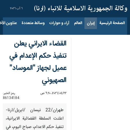
٦ آب ٢٠٢٦
الصفحة الرئيسية
إيران
العالم
آراء و حوارات
وسائط متعددة
عناوين الأخب
القضاء الايراني يعلن
تنفيذ حكم الإعدام في
عميل لجهاز "الموساد"
الصهيوني
٢٢‏/٠٤‏/٢٠٢٦، ٩:٢٠ ص
رمز الخبر:
86134184
طهران/22 نيسان /ابريل/ارنا-
اعلنت السلطة القضائية الايرانية،
تنفيذ حكم الاعدام، صباح اليوم، في