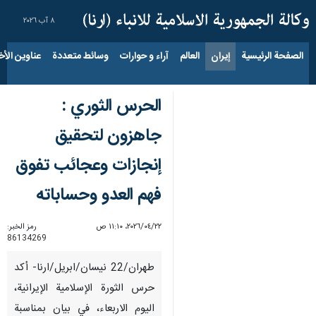
٨ آب ٢٠٢٦
الصفحة الرئيسية
إيران
العالم
آراء و حوارات
وسائط متعددة
عناوين الأخب
الحرس الثوري :
جاهزون لتحقيق
إنجازات وعجائب تفوق
فهم العدو وحساباته
٢٢‏/٠٤‏/٢٠٢٦، ١١:١٠ ص
رمز الخبر:
86134269