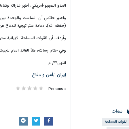
العدو الصهيو-أمريكي، أظهر قدراته وكفاءته
واعتبر حاتمي أن التماسك والوحدة بين 
(حفظه الله)، دعامة ستراتيجية للدفاع عن 
وأردف، أن القوات المسلحة الايرانية ست
وفي ختام رسالته، هنأ القائد العام للجيش
انتهى**ر.م
إيران
أمن و دفاع
٠ Persons
سمات
القوات المسلحة