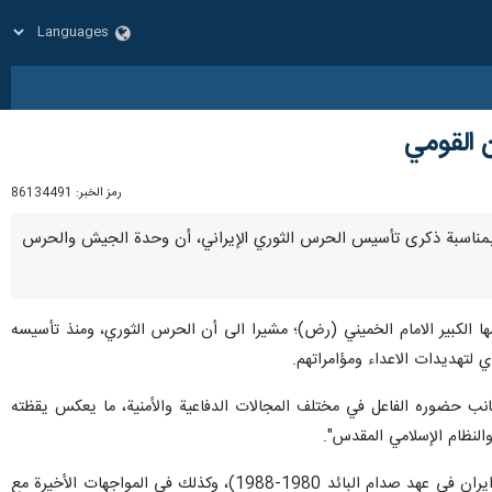
 القومي
رمز الخبر:
86134491
في رسالة بمناسبة ذكرى تأسيس الحرس الثوري الإيراني، أن وحدة الجيش والحرس
ها الكبير الامام الخميني (رض)؛ مشيرا الى أن الحرس الثوري، ومنذ تأسيسه
 لتهديدات الاعداء ومؤامراتهم.
انب حضوره الفاعل في مختلف المجالات الدفاعية والأمنية، ما يعكس يقظته
والنظام الإسلامي المقدس".
وأشار قائد الجيش إلى أن الدور البارز والحازم لحرس الثورة الاسلامية في فترة الدفاع المقدس (الحرب المفروضة على ايران في عهد صدام البائد 1980-1988)، وكذلك في المواجهات الأخيرة مع