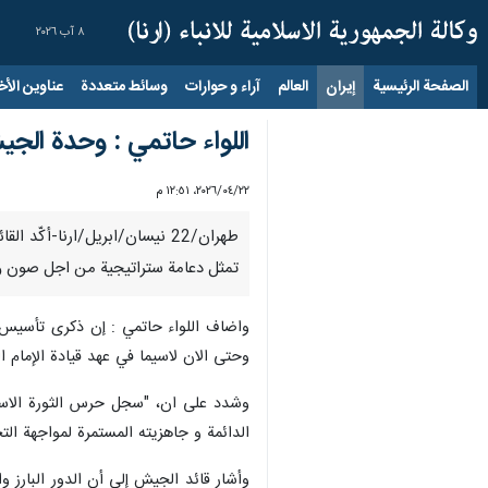
٨ آب ٢٠٢٦
الصفحة الرئيسية
إيران
العالم
آراء و حوارات
وسائط متعددة
عناوين الأخب
اللواء حاتمي : وحدة الج
٢٢‏/٠٤‏/٢٠٢٦، ١٢:٥١ م
طهران/22 نيسان/ابريل/ارنا-أ
تمثل دعامة ستراتيجية من اجل صون وح
واضاف اللواء حاتمي : إن ذكرى تأسيس حر
وحتى الان لاسيما في عهد قيادة الإمام 
وشدد على ان، "سجل حرس الثورة الاسلام
الدائمة و جاهزيته المستمرة لمواجهة التح