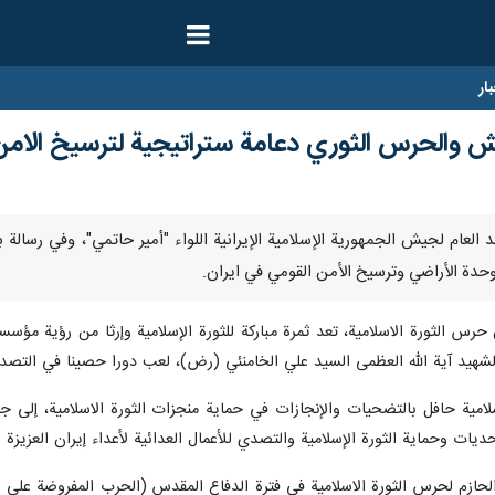
ار
يش والحرس الثوري دعامة ستراتيجية لترسيخ الامن
كّد القائد العام لجيش الجمهورية الإسلامية الإيرانية اللواء "أمير حاتمي"، و
دة الأراضي وترسيخ الأمن القومي في ايران.
س الثورة الاسلامية، تعد ثمرة مباركة للثورة الإسلامية وإرثا من رؤية مؤسس
الشهيد آية الله العظمى السيد علي الخامنئي (رض)، لعب دورا حصينا في التصدي
ية حافل بالتضحيات والإنجازات في حماية منجزات الثورة الاسلامية، إلى ج
ديات وحماية الثورة الإسلامية والتصدي للأعمال العدائية لأعداء إيران العزيزة 