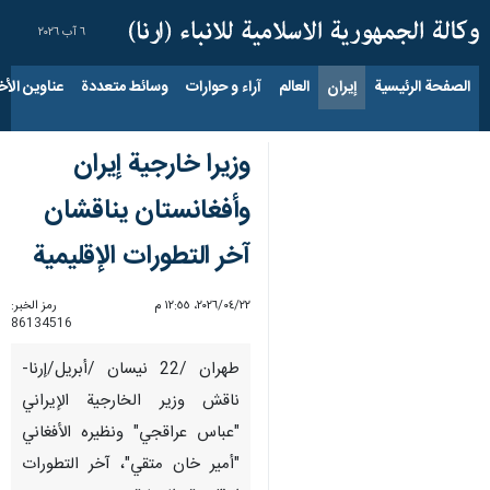
٦ آب ٢٠٢٦
الصفحة الرئيسية
إيران
العالم
آراء و حوارات
وسائط متعددة
عناوين الأخب
وزيرا خارجية إيران
وأفغانستان يناقشان
آخر التطورات الإقليمية
٢٢‏/٠٤‏/٢٠٢٦، ١٢:٥٥ م
رمز الخبر:
86134516
طهران /22 نيسان /أبريل/إرنا-
ناقش وزير الخارجية الإيراني
"عباس عراقجي" ونظيره الأفغاني
"أمير خان متقي"، آخر التطورات