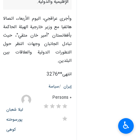
الإقليمية والدولية.
وأجرى عراقجي، اليوم الأربعاء، اتصالا
هاتفيا مع وزير خارجية الهيئة الحاكمة
بأفغانستان "أمير خان متقي"، حيث
تبادل الجانبان وجهات النظر حول
التطورات الدولية والعلاقات بين
البلدين.
انتهى**3276
إيران
سياسة
٠ Persons
لیلا شعبان
پورسوخته
♿︎
کوهی