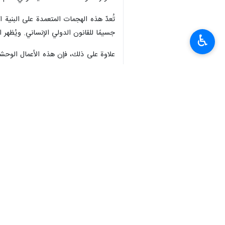
♿︎
نيويورك / 23 نيسان / اب
المسؤولية الدولية الكاملة عن جميع الأض
وجاء في رسالة وجّهها ايرواني يوم الأرب
الحرب العدوانية التي تشنها الولايات الم
إلى الامور الواردة ادناه، وأن أشير إل
والاتصالات في الجمهورية الإسلامية الإيرا
استهدف المعتدون عمدًا المنشآت الفضائي
يعود بالنفع على البشرية:
• المراكز الأكاديمية الفضائية، بما في ذ
• معهد أبحاث الفضاء الإيراني؛