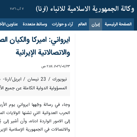
٧ آب ٢٠٢٦
الصفحة الرئيسية
إيران
العالم
آراء و حوارات
وسائط متعددة
عناوين الأخب
ايرواني: اميركا والكيان ا
والاتصالاتية الإيرانية
٢٣‏/٠٤‏/٢٠٢٦، ٢:٥٤ ص