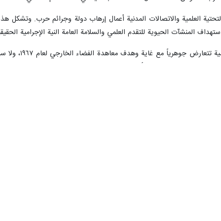
ريل/ارنا- صرّح أمير سعيد ايرواني، سفير ومندوب الجمهورية الإسلامية الإيرانية 
رار والتداعيات الناجمة عن أعمالهما غير القانونية وهجماتهما على البنية التحتية 
عاء بالتوقيت المحلي إلى الأمين العام للأمم المتحدة أنطونيو غوتيريش ومجلس 
تحدة والكيان الصهيوني ضد الجمهورية الإسلامية الإيرانية، ولا سيما استهداف ال
ى بُعد آخر لهذا العدوان الصارخ. أودّ على وجه الخصوص تسليط الضوء على هجما
نية خلال الأربعين يومًا من هذه الحرب الوحشية والهمجية، والتي تُعدّ بحد ذاتها
ة المدنية التالية، والتي تُكرّس حصريًا لخدمة التقدم العلمي السلمي، وتعزيز
لك مركز أبحاث الفضاء التابع لجامعة العلوم والتكنولوجيا ومعهد أبحاث الفضاء ال