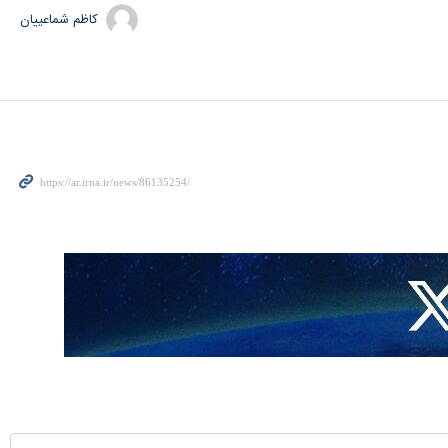
کاظم شماعییان