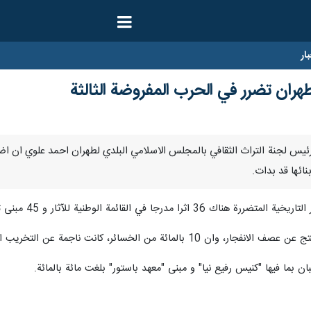
ار
نائها قد بدات.
 الوطنية للآثار و 45 مبنى تاريخيا و 6 معالم دمرت بالكامل.
بما فيها "كنيس رفيع نيا" و مبنى "معهد باستور" بلغت مائة بالمائة.