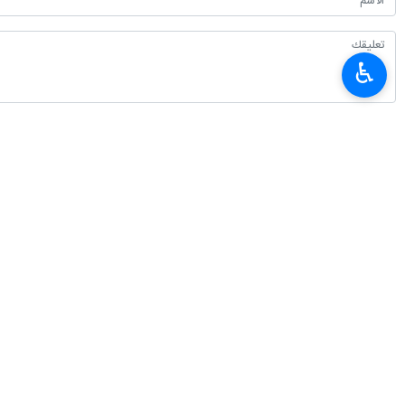
♿︎
أحدث الأخبار
غريب آبادي: الدبلوماسية لاتتوقف في الحرب لكنها تعتمد خطابا يتناسب مع ظر
٢٠٢٦-٠٨-٠٧ ١٦:٠٦
الرئيس بزشكيان يعقد مؤتمرا صحفيا غدا السبت بالتزامن مع يوم الصحفي
٢٠٢٦-٠٨-٠٧ ١٥:٣٤
ندوة و مجلس تأبيني في الضفة الغربية تكريما للإمام الشهيد