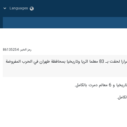
رمز الخبر:
86135254
طهران/ 23 نيسان/ابريل/ارنا – اعلن رئيس لجنة التراث الثقافي بالمجلس الاسلامي البلدي لطهران احمد علوي ان اضرارا لحقت بـ 83 معلما اثريا وتاريخيا بمحافظة طهران في الحرب المفروضة