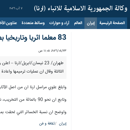
٧ آب ٢٠٢٦
الصفحة الرئيسية
إيران
العالم
آراء و حوارات
وسائط متعددة
عناوين الأخب
83 معلما اثريا وتاريخيا بطهران تضرر في الحرب المفروضة الثالثة
٢٣‏/٠٤‏/٢٠٢٦، ١١:٠٥ ص
الثالثة وقال ان عمليات ترميمها واعادة ب
وابلغ علوي مراسل ارنا ان من اصل الآثار التاريخية المتضررة هناك 36 اثرا مدرجا في القائمة
وتابع ان نحو 90 بالمائة من التخريب، نتج عن عصف الانفجار، وان 10 بالمائة من الخسائر، كانت ناجمة عن التخريب الكامل.
واوضح ان نسبة الخسائر التي لحقت بمبان 
إيران
ثقافة و فن