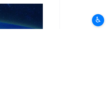
♿︎
تعليقك