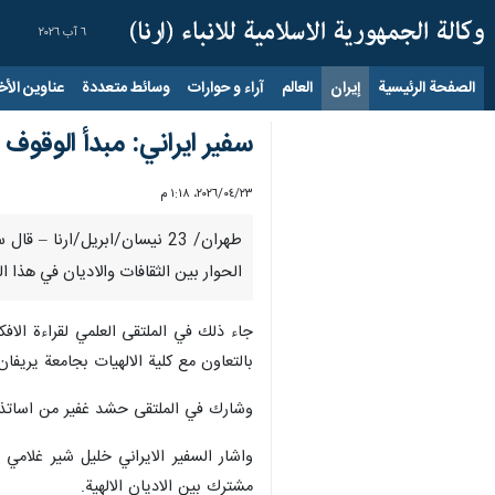
٦ آب ٢٠٢٦
الصفحة الرئيسية
إيران
العالم
آراء و حوارات
وسائط متعددة
عناوين الأخب
سفير ايراني: مبدأ الوقوف
٢٣‏/٠٤‏/٢٠٢٦، ١:١٨ م
طهران/ 23 نيسان/ابريل/ارنا
الحوار بين الثقافات والاديان في هذا ا
جاء ذلك في الملتقى العلمي لقراءة الافكا
بالتعاون مع كلية الالهيات بجامعة يريفا
وشارك في الملتقى حشد غفير من اساتذة ا
واشار السفير الايراني خليل شير غلامي
مشترك بين الاديان الالهية.