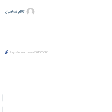
کاظم شماعییان