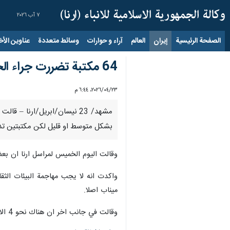
٧ آب ٢٠٢٦
الصفحة الرئيسية
إيران
العالم
آراء و حوارات
وسائط متعددة
عناوين الأخب
64 مكتبة تضررت جراء الحرب الامريكية- الصهيونية الاخيرة
٢٣‏/٠٤‏/٢٠٢٦، ٦:٤٤ م
بشكل متوسط او قليل لكن مكتبتين تدمر
وقالت اليوم الخميس لمراسل ارنا ان بع
واكدت انه لا يجب مهاجمة البيئات الثق
ميناب اصلا.
وقالت في جانب اخر ان هناك نحو 4 الاف و 400 نقطة خدمية تشمل المكتبات الثابتة والمتنقلة في البلاد، 72 منها متنقلة وتقدم الخدمات لروادها.