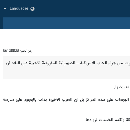
رمز الخبر:
86135538
ا – قالت الامينة العامة لمؤسسة المكتبات العامة للبلاد ازاده نظر بلند ان 64 مكتبة تضررت من جراء الحرب الامريكية – الصهيونية المفروضة الاخيرة على البلاد ان
تعويضها.
، الهجمات على هذه المراكز بل ان الحرب الاخيرة بدات بالهجوم على مدرسة