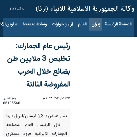
٨ آب ٢٠٢٦
الصفحة الرئيسية
إيران
العالم
آراء و حوارات
وسائط متعددة
عناوين الأخب
رئيس عام الجمارك:
تخليص 3 ملايين طن
بضائع خلال الحرب
المفروضة الثالثة
٢٣‏/٠٤‏/٢٠٢٦، ٧:٣٨ م
رمز الخبر:
86135560
بندر عباس/ 23 نيسان/ابريل/ارنا
– قال الرئيس العام لمصلحة
الجمارك الايرانية فرود عسكري