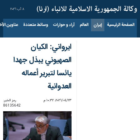
٨ آب ٢٠٢٦
الصفحة الرئيسية
إيران
العالم
آراء و حوارات
وسائط متعددة
عناوين الأخب
ايرواني: الكيان
الصهيوني يبذل جهدا
يائسا لتبرير أعماله
العدوانية
٢٣‏/٠٤‏/٢٠٢٦، ١٠:٣٢ م
رمز الخبر:
86135642