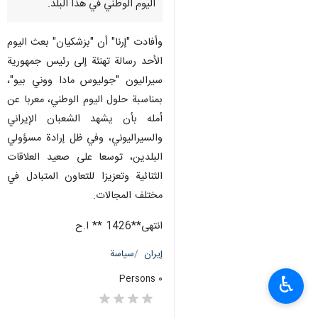
اليوم الوطني في هذا البلد.
وأفادت "إرنا" أن "بزشكيان" بعث اليوم
الأحد رسالة تهنئة إلى رئيس جمهورية
سيراليون "جوليوس مادا ووني بيو"،
بمناسبة حلول اليوم الوطني، معربا عن
أمله بأن يشهد الشعبان الإيراني
والسيراليوني، وفي ظل إرادة مسؤولي
البلدين، توسعا على صعيد العلاقات
الثنائية وتعزيزا للتعاون المتبادل في
مختلف المجالات.
انتهی**1426 ** ا.ح
إيران
سياسة
♿︎
٠ Persons