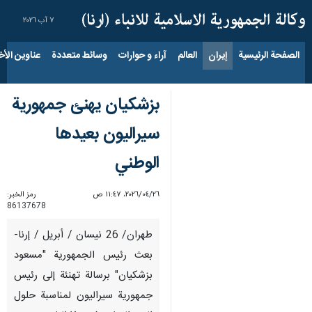
٧ آب ٢٠٢٦
الصفحة الرئيسية
إيران
العالم
آراء و حوارات
وسائط متعددة
عناوين الأخب
بزشكيان يهنئ جمهورية
سيراليون بعيدها
الوطني
٢٦‏/٠٤‏/٢٠٢٦، ١١:٤٧ ص
رمز الخبر:
86137678
طهران/ 26 نیسان / أبریل / إرنا-
بعث رئيس الجمهورية "مسعود
بزشكيان" برسالة تهنئة إلى رئيس
جمهورية سيراليون لمناسبة حلول