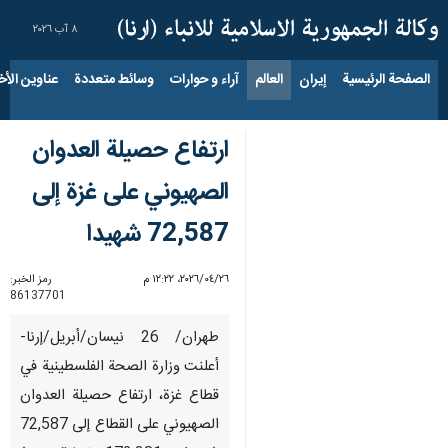
٨ آب ٢٠٢٦
الصفحة الرئيسية
إيران
العالم
آراء و حوارات
وسائط متعددة
عناوين الأخب
ارتفاع حصيلة العدوان
الصهيوني على غزة إلى
72,587 شهيدا
٢٦‏/٠٤‏/٢٠٢٦، ١٢:٢٢ م
رمز الخبر:
86137701
طهران/ 26 نیسان/أبریل/إرنا-
أعلنت وزارة الصحة الفلسطينية في
قطاع غزة، ارتفاع حصيلة العدوان
الصهيوني على القطاع إلى 72,587