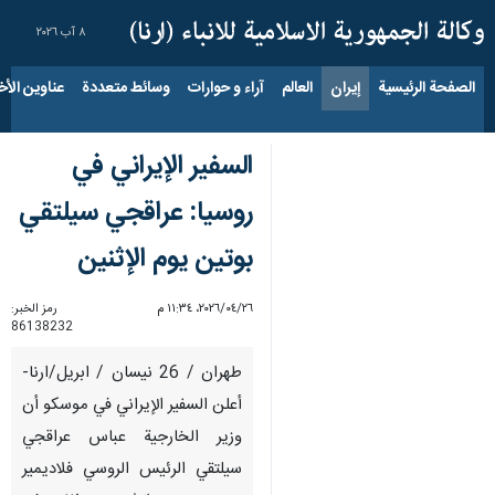
٨ آب ٢٠٢٦
الصفحة الرئيسية
إيران
العالم
آراء و حوارات
وسائط متعددة
عناوين الأخب
السفیر الإيراني في
روسيا: عراقجي سيلتقي
بوتين يوم الإثنين
٢٦‏/٠٤‏/٢٠٢٦، ١١:٣٤ م
رمز الخبر:
86138232
طهران / 26 نيسان / ابريل/ارنا-
أعلن السفير الإيراني في موسكو أن
وزير الخارجية عباس عراقجي
سيلتقي الرئیس الروسي فلاديمير