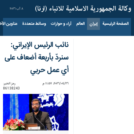
٨ آب ٢٠٢٦
الصفحة الرئيسية
إيران
العالم
آراء و حوارات
وسائط متعددة
عناوين الأخب
نائب الرئيس الإيراني:
سنردّ بأربعة أضعاف على
أي عمل حربي
٢٦‏/٠٤‏/٢٠٢٦، ١١:٥٧ م
رمز الخبر:
86138243