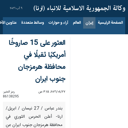
٩ آب ٢٠٢٦
الصفحة الرئيسية
إيران
العالم
آراء و حوارات
وسائط متعددة
عناوين الأخب
العثور على 15 صاروخًا
أمريكيًا ثقيلًا في
محافظة هرمزجان
جنوب ایران
٢٧‏/٠٤‏/٢٠٢٦، ٣:٤٤ ص
رمز الخبر:
86138295
بندر عباس / 27 نيسان / ابريل/
ارنا- أعلن الحرس الثوري في
محافظة هرمزجان جنوب ايران عن