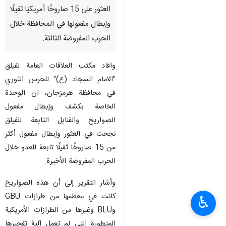
العثور على 15 صاروخًا أمريكيًا ثقيلًا
وإبطال مفعولها في المحافظة خلال
الحرب المفروضة الثالثة.
وافاد مكتب العلاقات العامة لفيلق
"الامام السجاد (ع)" للحرس الثوري
في محافظة هرمزجان، ان الوحدة
الخاصة بكشف وإبطال مفعول
الصواريخ والقنابل التابعة للفيلق
نجحت في العثور وإبطال مفعول أكثر
من 15 صاروخًا ثقيلًا تابعة للعدو خلال
الحرب المفروضة الأخيرة.
وأشار التقرير إلى أن هذه الصواريخ
كانت في معظمها من طرازات GBU
♿︎
وBLU وغيرها من الطرازات الأمريكية
المتطورة التي لم تعمل آلية تفجيرها