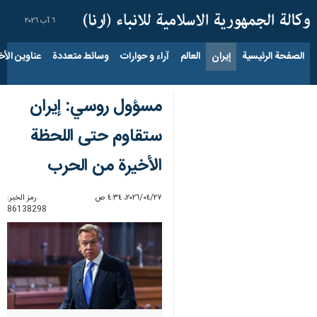
٦ آب ٢٠٢٦
الصفحة الرئيسية
إيران
العالم
آراء و حوارات
وسائط متعددة
عناوين الأخب
مسؤول روسي: إيران
ستقاوم حتى اللحظة
الأخيرة من الحرب
٢٧‏/٠٤‏/٢٠٢٦، ٤:٣٤ ص
رمز الخبر:
86138298