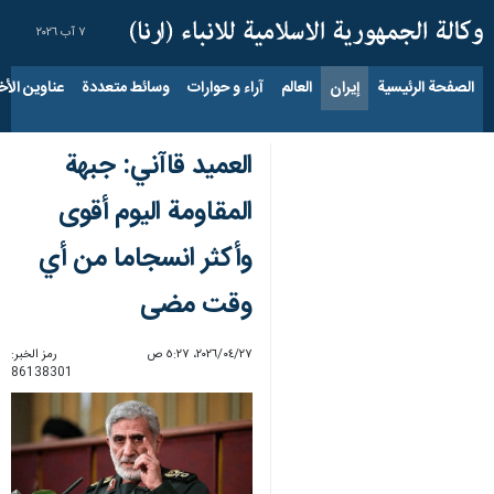
٧ آب ٢٠٢٦
الصفحة الرئيسية
إيران
العالم
آراء و حوارات
وسائط متعددة
عناوين الأخب
العميد قاآني: جبهة
المقاومة اليوم أقوى
وأكثر انسجاما من أي
وقت مضى
٢٧‏/٠٤‏/٢٠٢٦، ٥:٢٧ ص
رمز الخبر:
86138301