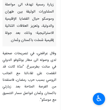
زيارة رسمية تهدف الى مواصلة
المشاورات الوثيقة بين طهران
وموسكو حيال القضايا الإقليمية
والدولية، وتعزيز العلاقات الثنائية
الاستراتيجية؛ وذلك بعد جولة
إقليمية شملت باكستان وعُمان.
وقال عراقجي، في تصريحات صحفية
لدى وصوله الى مطار بولكوفو الدولي
في سانت بطرسبرغ: "مدّة كانت قد
انقضت على لقاءاتنا مع الجانب
الروسي بسبب حرب رمضان، فاستفدنا
من الفرصة المتاحة بعد زيارتي
باكستان وعُمان لنواصل مسار التنسيق
♿︎
مع موسكو".