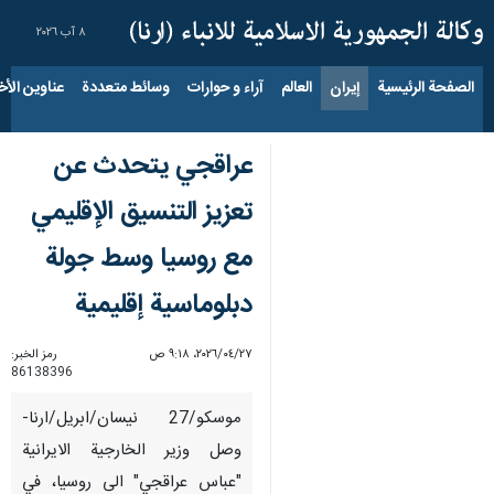
٨ آب ٢٠٢٦
الصفحة الرئيسية
إيران
العالم
آراء و حوارات
وسائط متعددة
عناوين الأخب
عراقجي يتحدث عن
تعزيز التنسيق الإقليمي
مع روسيا وسط جولة
دبلوماسية إقليمية
٢٧‏/٠٤‏/٢٠٢٦، ٩:١٨ ص
رمز الخبر:
86138396
موسكو/27 نيسان/ابريل/ارنا-
وصل وزير الخارجية الايرانية
"عباس عراقجي" الى روسيا، في