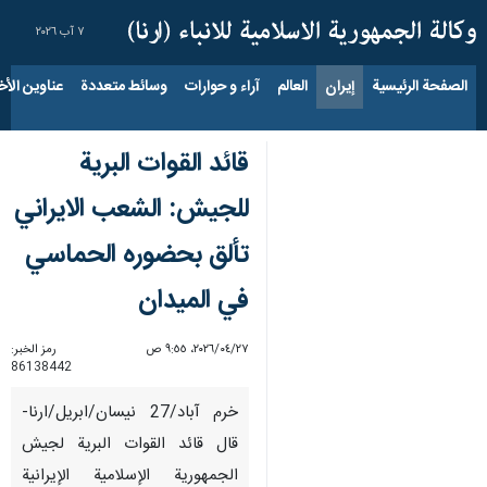
٧ آب ٢٠٢٦
الصفحة الرئيسية
إيران
العالم
آراء و حوارات
وسائط متعددة
عناوين الأخب
قائد القوات البرية
للجيش: الشعب الايراني
تألق بحضوره الحماسي
في الميدان
٢٧‏/٠٤‏/٢٠٢٦، ٩:٥٥ ص
رمز الخبر:
86138442
خرم آباد/27 نيسان/ابريل/ارنا-
قال قائد القوات البرية لجيش
الجمهورية الإسلامية الإيرانية