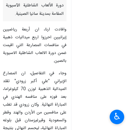
دورة الألعاب الشاطئية الآسيوية
المقامة بمدينة سانيا الصينية.
وافادت ارنا، ان أربعة رياضيين
إيرانيين احرزوا اربع ميداليات ذهبية
في منافسات المصارعة التي اقيمت
ضمن دورة الالعاب الشاطئية الاسيوية
بالصين.
وجاء في التفاصيل، ان المصارع
الإيراني "علي أكبر زرودي" تقلد
الميدالية الذهبية لوزن 70 كيلوغراما،
بعد فوزه على منافسه الهندي في
المباراة النهائية. وكان زرودي قد تغلب
على منافسين من الأردن والهند وقطر
♿︎
والسعودية وقيرغيزستان قبل بلوغه
المباراة النهائية، ليحسم النهائي بنتيجة