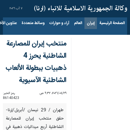
٧ آب ٢٠٢٦
الصفحة الرئيسية
إيران
العالم
آراء و حوارات
وسائط متعددة
عناوين الأخب
منتخب إيران للمصارعة
الشاطئية يحرز 4
ذهبیات ببطولة الألعاب
الشاطئية الآسيوية
٢٩‏/٠٤‏/٢٠٢٦، ٩:٣٢ ص
رمز الخبر:
86140423
طهران / 29 نیسان /أبریل/إرنا-
حقق منتخب إيران للمصارعة
الشاطئية أربع ميداليات ذهبية في