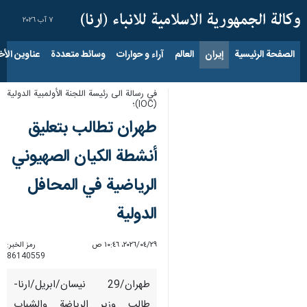
٧ آب ٢٠٢٦
الصفحة الرئيسية
إيران
العالم
آراء و حوارات
وسائط متعددة
عناوين الأخب
في رسالة الى رئيسة اللجنة الأولمبية الدولية
(IOC)؛
طهران تطالب بتعليق
أنشطة الكيان الصهيوني
الرياضية في المحافل
الدولية
٢٩‏/٠٤‏/٢٠٢٦، ١٠:٤٦ ص
رمز الخبر:
86140559
طهران/29 نيسان/ابريل/ارنا-
طالب وزير الرياضة والشباب