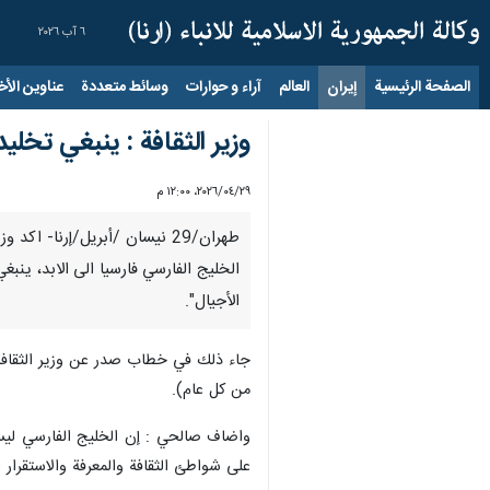
٦ آب ٢٠٢٦
الصفحة الرئيسية
إيران
العالم
آراء و حوارات
وسائط متعددة
عناوين الأخب
وزير الثقافة : ينبغي تخل
٢٩‏/٠٤‏/٢٠٢٦، ١٢:٠٠ م
طهران/29 نیسان /أبریل/إرنا-
الخليج الفارسي فارسيا الى الابد، ينب
الأجيال".
من كل عام).
واضاف صالحي : إن الخليج الفارسي ليس
على شواطئ الثقافة والمعرفة والاستقرار ل