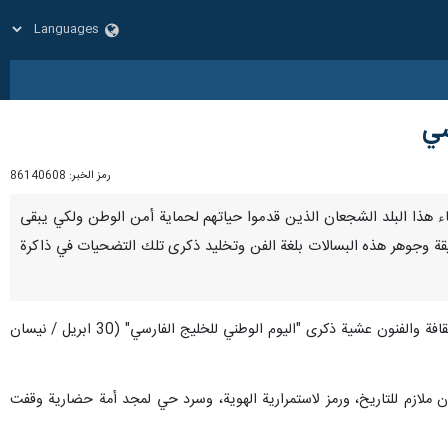
سي
رمز الخبر:
86140608
ات أبناء هذا البلد الشجعان الذين قدموا حياتهم لحماية أمن الوطن ولكي يبقى
​حقيقة وجوهر هذه البسالات بلغة الفن وتخليد ذكرى تلك التضحيات في ذاكرة
جاء ذلك في خطاب صدر عن وزير الثقافة الايراني اليوم الاربعاء إلى "مهرجان الخليج الفارسي" الدولي السادس عشر للثقافة والفنون عشیة ذكرى "اليوم الوطني للخليج الفارسي" (30 ابريل / نيسان
لازم للتاريخ، ورمز لاستمرارية الهوية، وسرد حي لمجد أمة حضارية وقفت