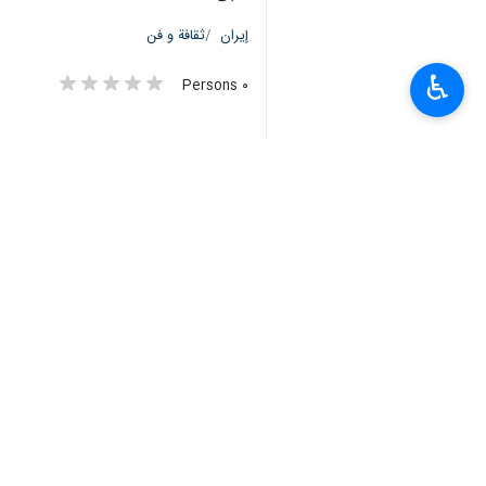
إيران
ثقافة و فن
♿︎
٠ Persons
سمات
الشخصيات الثقافية
الخليج الفارسي
مضيق هرمز
قادة وعائلات الشهداء
سيد عباس صالحي