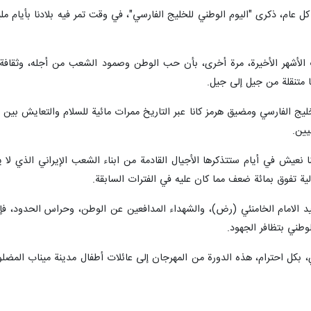
كل عام، ذكرى "اليوم الوطني للخليج الفارسي"، في وقت تمر فيه بلادنا بأيام 
 الأشهر الأخيرة، مرة أخرى، بأن حب الوطن وصمود الشعب من أجله، وثقافة 
 متنقلة من جيل إلى جيل.
الخليج الفارسي ومضيق هرمز كانا عبر التاريخ ممرات مائية للسلام والتعايش بين
يين.
نعيش في أيام ستتذكرها الأجيال القادمة من ابناء الشعب الإيراني الذي لا يق
 تفوق بمائة ضعف مما كان عليه في الفترات السابقة.
يد الامام الخامنئي (رض)، والشهداء المدافعين عن الوطن، وحراس الحدود، فإ
وطني بتظافر الجهود.
ي، بكل احترام، هذه الدورة من المهرجان إلى عائلات أطفال مدينة ميناب المضلوم