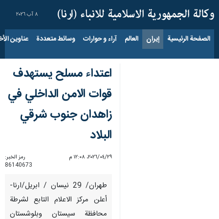
٨ آب ٢٠٢٦
الصفحة الرئيسية
إيران
العالم
آراء و حوارات
وسائط متعددة
عناوين الأخب
اعتداء مسلح يستهدف
قوات الامن الداخلي في
زاهدان جنوب شرقي
البلاد
٢٩‏/٠٤‏/٢٠٢٦، ١٢:٠٨ م
رمز الخبر:
86140673
طهران/ 29 نیسان / ابریل/ارنا-
أعلن مركز الاعلام التابع لشرطة
محافظة سيستان وبلوشستان