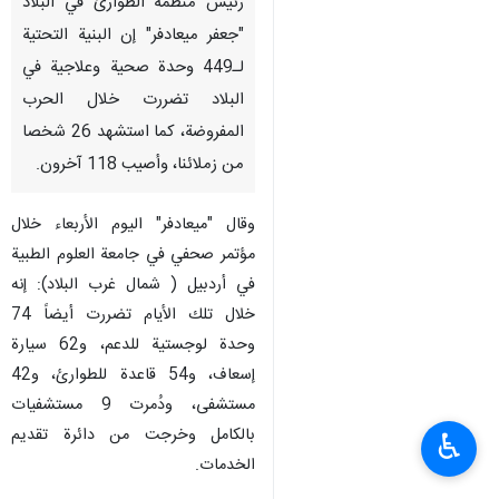
رئيس منظمة الطوارئ في البلاد
"جعفر ميعادفر" إن البنية التحتية
لـ449 وحدة صحية وعلاجية في
البلاد تضررت خلال الحرب
المفروضة، كما استشهد 26 شخصا
من زملائنا، وأصيب 118 آخرون.
وقال "ميعادفر" اليوم الأربعاء خلال
مؤتمر صحفي في جامعة العلوم الطبية
في أردبيل ( شمال غرب البلاد): إنه
خلال تلك الأیام تضررت أيضاً 74
وحدة لوجستية للدعم، و62 سيارة
إسعاف، و54 قاعدة للطوارئ، و42
مستشفى، ودُمرت 9 مستشفيات
بالكامل وخرجت من دائرة تقديم
♿︎
الخدمات.