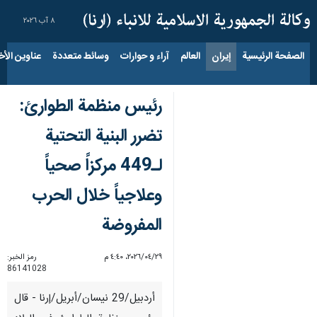
٨ آب ٢٠٢٦
الصفحة الرئيسية
إيران
العالم
آراء و حوارات
وسائط متعددة
عناوين الأخب
رئيس منظمة الطوارئ:
تضرر البنية التحتية
لـ449 مركزاً صحياً
وعلاجياً خلال الحرب
المفروضة
٢٩‏/٠٤‏/٢٠٢٦، ٤:٤٠ م
رمز الخبر:
86141028
أردبيل/29 نیسان/أبریل/إرنا - قال