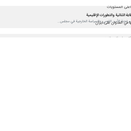
هاتفي بین عراقجي ووزير الخارجية الهندي "سوبرامانيام جايشانكار"، البحث وا