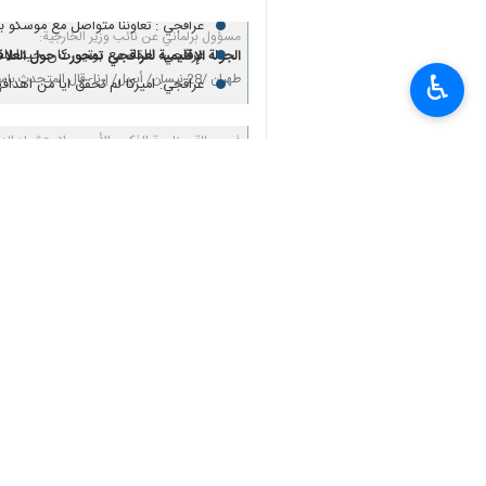
وأفادت "إرنا" بأنه جرى خلال الاتصال ال
بالإضافة إلى التطورات الإقليمية والدولية.
♿︎
انتهی**3280
إيران
سياسة
٠ Persons
سمات
عباس عراقجي
التطورات الاقليمية
وزير الخارجية الهندي