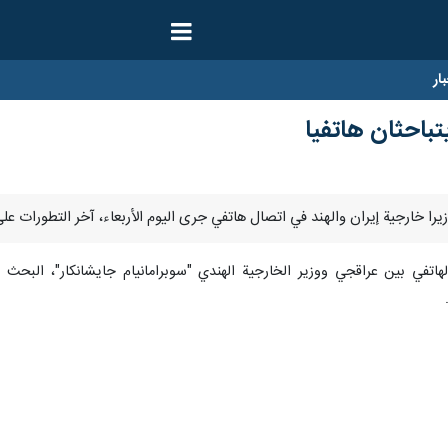
ار
یتباحثان هاتفیا