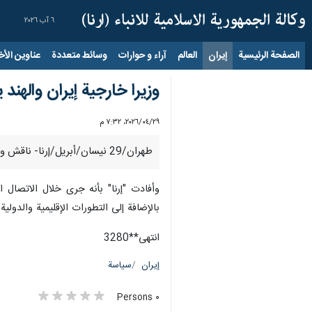
٦ آب ٢٠٢٦
الصفحة الرئيسية
إيران
العالم
آراء و حوارات
وسائط متعددة
عناوين الأخب
وزيرا خارجية إيران والهند 
٢٩‏/٠٤‏/٢٠٢٦، ٧:٣٢ م