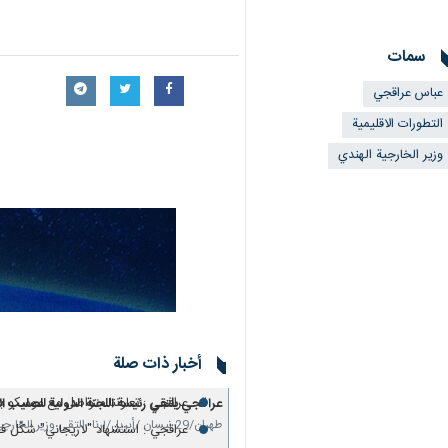
طهران/29 نیسان/أبریل/إرنا- ناقش وزيرا خارجية إيران والهند في اتصال هاتفي جرى اليوم الأربعاء، آخر التطورات على الصعيدين الثنائي والإقليمي.