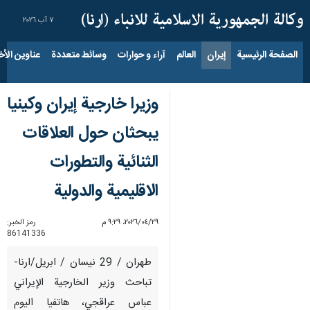
٧ آب ٢٠٢٦
الصفحة الرئيسية
إيران
العالم
آراء و حوارات
وسائط متعددة
عناوين الأخب
وزيرا خارجية إيران وكينيا
يبحثان حول العلاقات
الثنائية والتطورات
الاقليمية والدولية
٢٩‏/٠٤‏/٢٠٢٦، ٩:٢٩ م
رمز الخبر:
86141336
طهران / 29 نيسان / ابريل/ارنا-
تباحث وزير الخارجية الإيراني
عباس عراقجي، هاتفيا اليوم