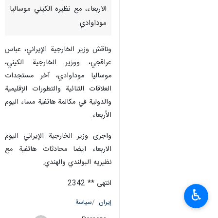
الاربعاء، مع نظيره الكيني موساليا
موداوادي.
وناقش وزير الخارجية الإيراني، عباس
عراقجي، ووزير الخارجية الكيني،
موساليا موداوادي، آخر مستجدات
العلاقات الثنائية والتطورات الإقليمية
والدولية في مكالمة هاتفية مساء اليوم
الأربعاء.
واجرى وزير الخارجية الإيراني اليوم
الاربعاء ايضا محادثات هاتفية مع
نظيريه البولندي والهندي.
انتهى ** 2342
♿︎
إيران
سياسة