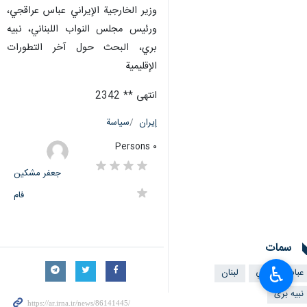
وزير الخارجية الإيراني عباس عراقجي،
ورئيس مجلس النواب اللبناني، نبيه
بري، البحث حول آخر التطورات
الإقليمية
انتهى ** 2342
إيران
سياسة
٠ Persons
جعفر مشکین
فام
سمات
♿︎
عباس عراقجي
لبنان
نبیه بری