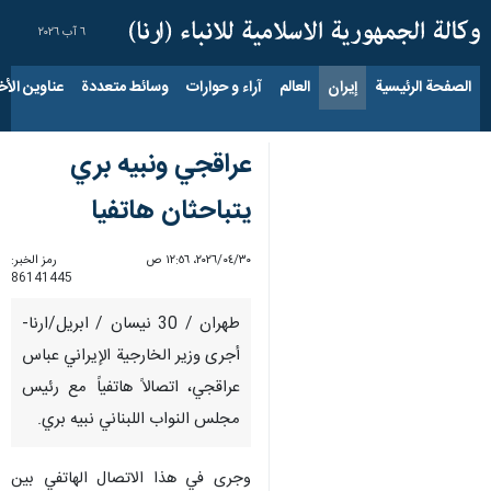
٦ آب ٢٠٢٦
الصفحة الرئيسية
إيران
العالم
آراء و حوارات
وسائط متعددة
عناوين الأخب
عراقجي ونبيه بري
يتباحثان هاتفيا
٣٠‏/٠٤‏/٢٠٢٦، ١٢:٥٦ ص
رمز الخبر:
86141445
طهران / 30 نيسان / ابريل/ارنا-
أجرى وزير الخارجية الإيراني عباس
عراقجي، اتصالاً هاتفياً مع رئيس
مجلس النواب اللبناني نبيه بري.
وجرى في هذا الاتصال الهاتفي بين