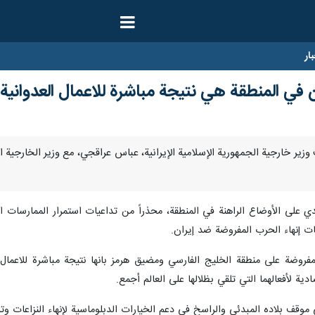
ار
ن في المنطقة هي نتيجة مباشرة للاعمال العدوانية 
نا- بحث وزير خارجية الجمهورية الإسلامية الإيرانية، عباس عراقجي، مع وزير الخارجي
ندي على الأوضاع الراهنة في المنطقة، محذراً من تداعيات استمرار الممارسات ا
ات إنهاء الحرب المفروضة ضد إيران.
لمفروضة على منطقة الخليج الفارسي ومضيق هرمز بانها نتيجة مباشرة للاعمال
دية لأفعالهما التي تلقي بظلالها على العالم أجمع.
 موقف بلاده المبدئي والراسخ في دعم الخيارات الدبلوماسية لإنهاء النزاعات وت