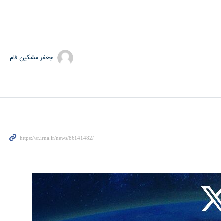
جعفر مشکین فام