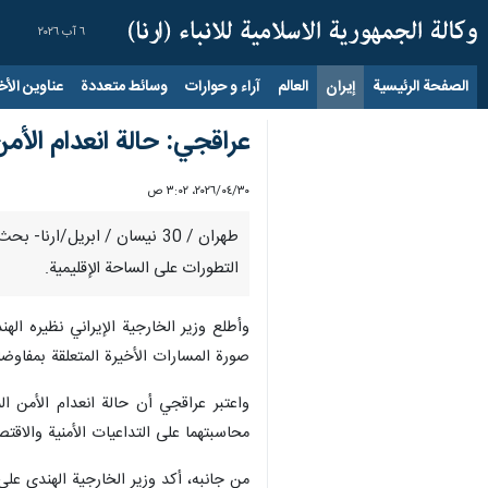
٦ آب ٢٠٢٦
الصفحة الرئيسية
إيران
العالم
آراء و حوارات
وسائط متعددة
عناوين الأخب
عراقجي: حالة انعدام الأم
٣٠‏/٠٤‏/٢٠٢٦، ٣:٠٢ ص
طهران / 30 نيسان / ابريل/ار
التطورات على الساحة الإقليمية.
وأطلع وزير الخارجية الإيراني نظيره اله
صورة المسارات الأخيرة المتعلقة بمفاوض
واعتبر عراقجي أن حالة انعدام الأمن ا
محاسبتهما على التداعيات الأمنية والاقتصا
من جانبه، أكد وزير الخارجية الهندي على