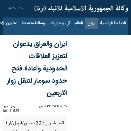
١٠ آب ٢٠٢٦
الصفحة الرئيسية
إيران
العالم
آراء و حوارات
وسائط متعددة
عناوين الأخب
ايران والعراق يدعوان
لتعزيز العلاقات
الحدودية واعادة فتح
حدود سومار لتنقل زوار
الاربعين
٣٠‏/٠٤‏/٢٠٢٦، ٨:٣٢ ص
رمز الخبر:
86141535
قصر شيرين/ 30 نيسان/ابريل/ارنا