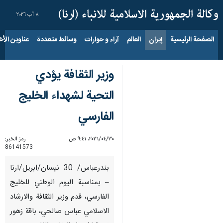
٨ آب ٢٠٢٦
الصفحة الرئيسية
إيران
العالم
آراء و حوارات
وسائط متعددة
عناوين الأخب
وزير الثقافة يؤدي
التحية لشهداء الخليج
الفارسي
٣٠‏/٠٤‏/٢٠٢٦، ٩:٤١ ص
رمز الخبر:
86141573
بندرعباس/ 30 نيسان/ابريل/ارنا
– بمناسبة اليوم الوطني للخليج
الفارسي، قدم وزير الثقافة والارشاد
الاسلامي عباس صالحي، باقة زهور