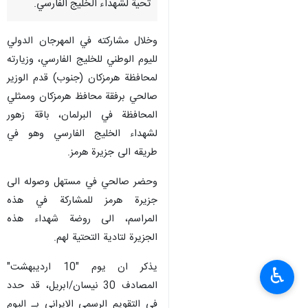
تحية لشهداء الخليج الفارسي.
وخلال مشاركته في المهرجان الدولي
لليوم الوطني للخليج الفارسي، وزيارته
لمحافظة هرمزكان (جنوب) قدم الوزير
صالحي برفقة محافظ هرمزكان وممثلي
المحافظة في البرلمان، باقة زهور
لشهداء الخليج الفارسي وهو في
طريقه الى جزيرة هرمز.
وحضر صالحي في مستهل وصوله الى
جزيرة هرمز للمشاركة في هذه
المراسم، الى روضة شهداء هذه
الجزيرة لتادية التحتية لهم.
يذكر ان يوم "10 ارديبهشت"
♿︎
المصادف 30 نيسان/ابريل، قد حدد
في التقويم الرسمي الايراني بـ اليوم