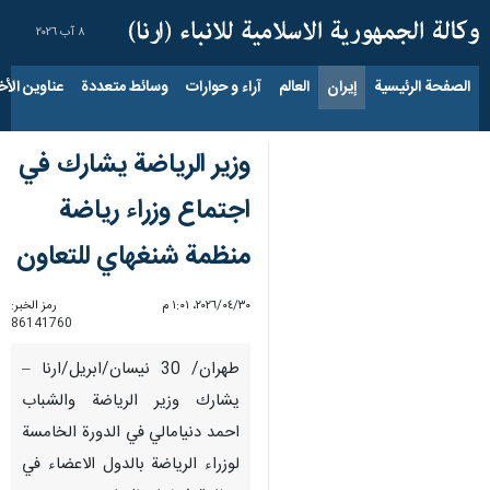
٨ آب ٢٠٢٦
الصفحة الرئيسية
إيران
العالم
آراء و حوارات
وسائط متعددة
عناوين الأخب
وزير الرياضة يشارك في
اجتماع وزراء رياضة
منظمة شنغهاي للتعاون
٣٠‏/٠٤‏/٢٠٢٦، ١:٠١ م
رمز الخبر:
86141760
طهران/ 30 نيسان/ابريل/ارنا –
يشارك وزير الرياضة والشباب
احمد دنيامالي في الدورة الخامسة
لوزراء الرياضة بالدول الاعضاء في