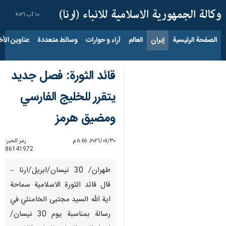
١٠ آب ٢٠٢٦
الصفحة الرئيسية
إيران
العالم
آراء و حوارات
وسائط متعددة
عناوين الأخب
قائد الثورة: فصل جديد
يتقرر للخليج الفارسي
ومضيق هرمز
٣٠‏/٠٤‏/٢٠٢٦، ٥:٤٥ م
رمز الخبر:
86141972
طهران/ 30 نيسان/ابريل/ارنا –
قال قائد الثورة الاسلامية سماحة
اية الله السيد مجتبى الخامنئي في
رسالة بمناسبة يوم 30 نيسان/