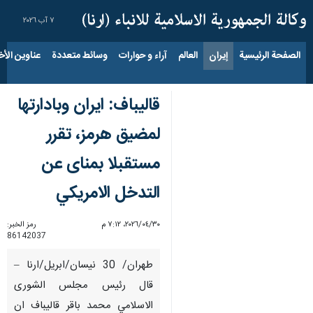
٧ آب ٢٠٢٦
الصفحة الرئيسية
إيران
العالم
آراء و حوارات
وسائط متعددة
عناوين الأخب
قاليباف: ايران وبادارتها
لمضيق هرمز، تقرر
مستقبلا بمناى عن
التدخل الامريكي
٣٠‏/٠٤‏/٢٠٢٦، ٧:١٢ م
رمز الخبر:
86142037
طهران/ 30 نيسان/ابريل/ارنا –
قال رئيس مجلس الشورى
الاسلامي محمد باقر قاليباف ان