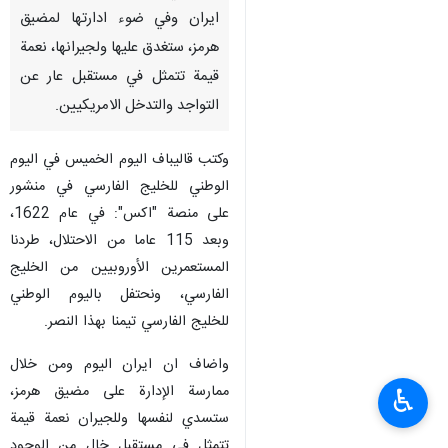
ايران وفي ضوء ادارتها لمضيق
هرمز، ستغدق عليها ولجيرانها، نعمة
قيمة تتمثل في مستقبل عار عن
التواجد والتدخل الامريكيين.
وكتب قاليباف اليوم الخميس في اليوم
الوطني للخليج الفارسي في منشور
على منصة "اكس": في عام 1622،
وبعد 115 عاما من الاحتلال، طردنا
المستعمرين الأوروبيين من الخليج
الفارسي، ونحتفل باليوم الوطني
للخليج الفارسي تيمنا بهذا النصر.
واضاف ان ايران اليوم ومن خلال
ممارسة الإدارة على مضيق هرمز،
♿︎
ستسدي لنفسها وللجيران نعمة قيمة
تتمثل في مستقبل خال من الوجود