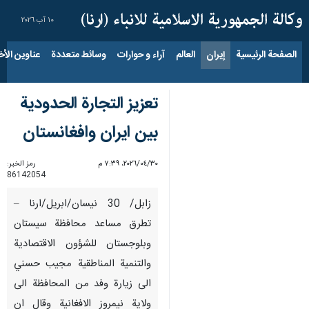
١٠ آب ٢٠٢٦
الصفحة الرئيسية
إيران
العالم
آراء و حوارات
وسائط متعددة
عناوين الأخب
تعزيز التجارة الحدودية
بين ايران وافغانستان
٣٠‏/٠٤‏/٢٠٢٦، ٧:٣٩ م
رمز الخبر:
86142054
زابل/ 30 نيسان/ابريل/ارنا –
تطرق مساعد محافظة سيستان
وبلوجستان للشؤون الاقتصادية
والتنمية المناطقية مجيب حسني
الى زيارة وفد من المحافظة الى
ولاية نيمروز الافغانية وقال ان