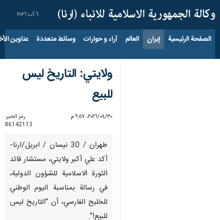
٦ آب ٢٠٢٦
الصفحة الرئيسية
إيران
العالم
آراء و حوارات
وسائط متعددة
عناوين الأخب
ولايتي: التاريخ ليس
للبيع
٣٠‏/٠٤‏/٢٠٢٦، ٩:٥٧ م
رمز الخبر:
86142113
طهران / 30 نيسان / ابريل/ارنا-
أكد علي أكبر ولايتي، مستشار قائد
الثورة الاسلامية للشؤون الدولية،
في رسالة بمناسبة اليوم الوطني
للخليج الفارسي، أن "التاريخ ليس
للبيع!".