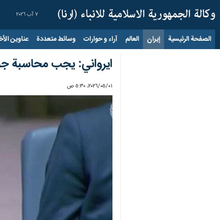
٧ آب ٢٠٢٦
الصفحة الرئيسية
إيران
العالم
آراء و حوارات
وسائط متعددة
عناوين الأخب
ايرواني: يجب محاسبة جمي
٠١‏/٠٥‏/٢٠٢٦، ٥:٣٠ ص