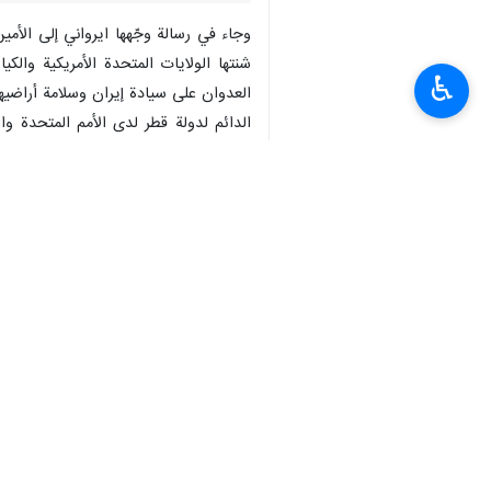
وجاء في رسالة وجّهها ايرواني إلى الأم
شنتها الولايات المتحدة الأمريكية والكي
♿︎
والموجهة إلى رئيس مجلس الأمن؛ والرسالة المؤرخة ٢٨ أبريل ٢٠٢٦ من المندوب الدائم للمملكة الأردنية الهاشمية لدى الأمم ا
ترفض الجمهورية الإسلامية الإيرانية رفضً
العربية المتحدة، والمملكة العربية السعود
لقد غضّت هذه الحكومات الطرف عمدًا عن 
أعمال عدوان ونفذا هجمات غير مبررة وغير
لقد حاولوا تحريف السياق الواقعي والقان
يشكل الاستخدام غير المشروع للقوة واله
لكل من القانون المنظم لاستخدام القوة و