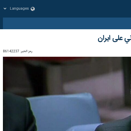
ي على ايران
رمز الخبر:
86142237