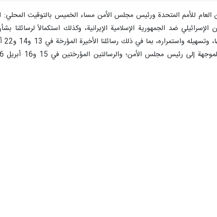
ين العام للأمم المتحدة ورئيس مجلس الأمن مساء الخميس بالتوقيت المحلي: استن
ان الإسرائيلي ضد الجمهورية الإسلامية الإيرانية، وكذلك استكمالاً لرسائلنا
لمتحدة والموجهة إلى رئيس مجلس الأمن.
ا قاطعًا وحازما جميع الاتهامات الباطلة والادعاءات التي لا أساس لها من الصحة
ية، والكويت، والمملكة الأردنية الهاشمية.
الأسباب الجذرية للوضع الراهن على أرض الواقع، وتجاهلت حقيقة أساسية وحاسم
 قانونية ضد إيران.
وني للقضية من خلال تحميل جمهورية إيران الإسلامية المسؤولية زوراً، وهي الدو
جمات العسكرية من قبل الولايات المتحدة والكيان الإسرائيلي ضد سيادة جمهوري
القانون المنظم للنزاعات المسلحة.