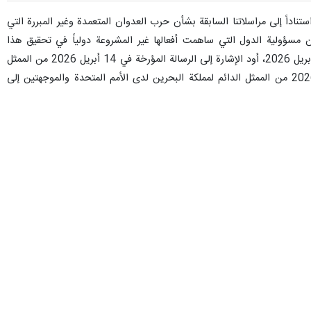
اداً إلى مراسلاتنا السابقة بشأن حرب العدوان المتعمدة وغير المبررة التي
 بشأن مسؤولية الدول التي ساهمت أفعالها غير المشروعة دولياً في تحقيق هذا
العدوان على سيادة إيران وسلامة أراضيها، وتسهيله واستمراره، بما في ذلك رسائلنا الأخيرة المؤرخة في 13 و14 و22 أبريل 2026، أود الإشارة إلى الرسالة المؤرخة في 14 أبريل 2026 من الممثل
الدائم لدولة قطر لدى الأمم المتحدة والموجهة إلى رئيس مجلس الأمن؛ والرسالتين المؤرختين في 15 و16 أبريل 2026 من الممثل الدائم لمملكة البحرين لدى الأمم المتحدة والموجهتين إلى
رئيس مجلس الأمن؛ والرسالتين المؤرختين في 15 و17 أبريل 2026 من الممثل الدائم لدولة الامارات العربية المتحدة لدى الأمم المتحدة والموجهتين إلى رئيس مجلس الأمن؛ والرسالة المؤرخة ١٧
أبريل ٢٠٢٦ من المندوب الدائم للمملكة العربية السعودية لدى الأمم المتحدة والموجهة إلى رئيس مجلس الأمن؛ والرسالة المؤرخة ١٧ أبريل ٢٠٢٦ من المندوب الدائم للكويت لدى الأمم المتحدة
 الواردة في الرسائل المذكورة أعلاه من قِبل قطر، ومملكة البحرين، والامارات
ة، ألا وهي أن الولايات المتحدة الأمريكية والكيان الإسرائيلي قد ارتكبا
لة التي كانت هدفاً لهذه الحرب العدوانية الوحشية.
ة إيران الإسلامية وسلامة أراضيها انتهاكات جسيمة ومنهجية وواسعة النطاق