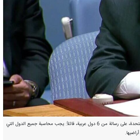
نيويورك / 1 ايار/مايو/ارنا- ردّ أمير سعيد إيرواني، سفير الجمهورية الاسلامية الايرانية ومندوبها الدائم لدى الأمم المتحدة، على رسالة من 6 دول عربية، قائلاً: يجب محاسبة جميع الدول التي
أراضيها.