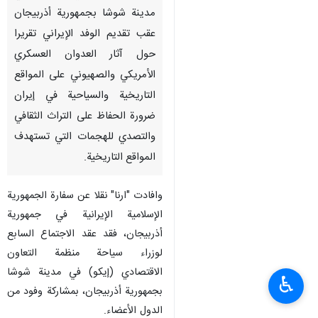
طهران/ 1 ايار/مايو/ارنا- أكد وزراء
سياحة الدول الأعضاء في منظمة
التعاون الاقتصادي (إيكو) في
مدينة شوشا بجمهورية أذربيجان
عقب تقديم الوفد الإيراني تقريرا
حول آثار العدوان العسكري
الأمريكي والصهيوني على المواقع
التاريخية والسياحیة في إيران
ضرورة الحفاظ علی التراث الثقافي
والتصدي للهجمات التي تستهدف
المواقع التاريخية.
♿︎
وافادت "ارنا" نقلا عن سفارة الجمهورية