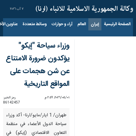
٧ آب ٢٠٢٦
الصفحة الرئيسية
إيران
العالم
آراء و حوارات
وسائط متعددة
عناوين الأخب
وزراء سياحة "إيكو"
يؤكدون ضرورة الامتناع
عن شن هجمات على
المواقع التاريخية
٠١‏/٠٥‏/٢٠٢٦، ٢:٥٩ م
رمز الخبر:
86142457