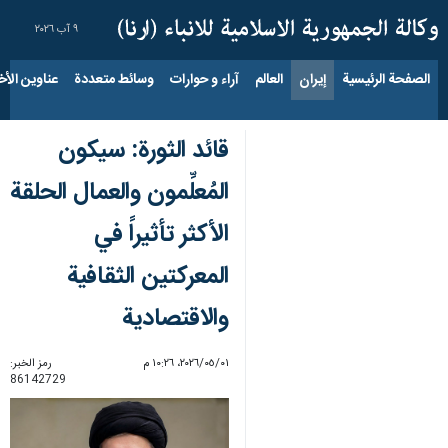
٩ آب ٢٠٢٦
الصفحة الرئيسية
إيران
العالم
آراء و حوارات
وسائط متعددة
عناوين الأخب
قائد الثورة: سيكون
المُعلِّمون والعمال الحلقة
الأكثر تأثيراً في
المعركتين الثقافية
والاقتصادية
٠١‏/٠٥‏/٢٠٢٦، ١٠:٢٦ م
رمز الخبر:
86142729